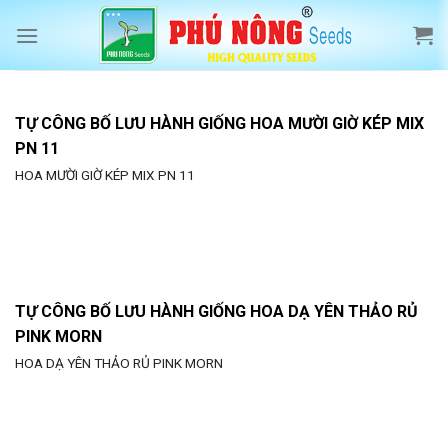
Skip
to
content
TỰ CÔNG BỐ LƯU HÀNH GIỐNG HOA MƯỜI GIỜ KÉP MIX
PN 11
HOA MƯỜI GIỜ KÉP MIX PN 11
TỰ CÔNG BỐ LƯU HÀNH GIỐNG HOA DẠ YÊN THẢO RỦ
PINK MORN
HOA DẠ YÊN THẢO RỦ PINK MORN