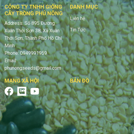
CÔNG TY TNHH GIỐNG
DANH MỤC
CÂY TRỒNG PHÚ NÔNG
Liên hệ
Address: Số 895 Đường
Tin Tức
Xuân Thới Sơn 38, Xã Xuân
Thới Sơn, Thành Phố Hồ Chí
Minh
Phone: 0949991959
Email:
phunongseeds@gmail.com
MẠNG XÃ HỘI
BẢN ĐỒ