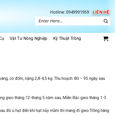
Hotline:
0949991959
LIÊN HỆ
Tìm
kiếm:
Cụ
Vật Tư Nông Nghiệp
Kỹ Thuật Trồng
 vàng, có đốm, nặng 2,8-4,5 kg. Thu hoạch: 80 – 95 ngày sau
ng gieo tháng 12-tháng 5 năm sau, Miền Bắc gieo tháng 1-3
sau đó ủ hạt đến khi hạt nảy mầm thì mang đi gieo.Trồng hàng