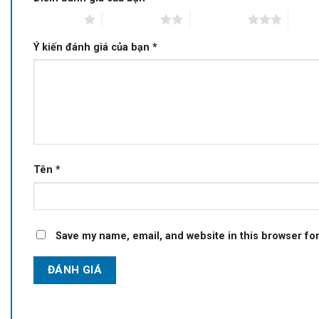
1 of 5 stars
2 of 5 stars
3 of 5 stars
4 of 5
Ý kiến đánh giá của bạn
*
Tên
*
Save my name, email, and website in this browser fo