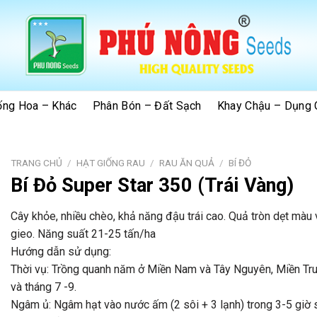
ống Hoa – Khác
Phân Bón – Đất Sạch
Khay Chậu – Dụng 
TRANG CHỦ
/
HẠT GIỐNG RAU
/
RAU ĂN QUẢ
/
BÍ ĐỎ
Bí Đỏ Super Star 350 (Trái Vàng)
Cây khỏe, nhiều chèo, khả năng đậu trái cao. Quả tròn dẹt màu
gieo. Năng suất 21-25 tấn/ha
Hướng dẫn sử dụng:
Thời vụ: Trồng quanh năm ở Miền Nam và Tây Nguyên, Miền Tru
và tháng 7 -9.
Ngâm ủ: Ngâm hạt vào nước ấm (2 sôi + 3 lạnh) trong 3-5 giờ 