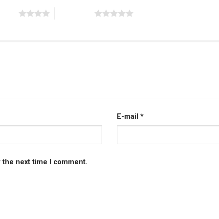
 stars
5 of 5 stars
E-mail
*
r the next time I comment.