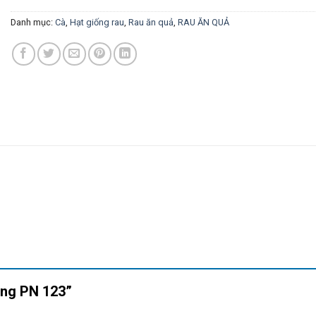
Danh mục:
Cà
,
Hạt giống rau
,
Rau ăn quả
,
RAU ĂN QUẢ
rắng PN 123”