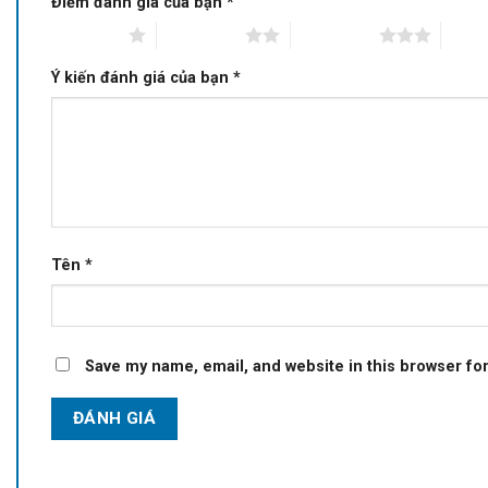
Điểm đánh giá của bạn
*
1 of 5 stars
2 of 5 stars
3 of 5 stars
4 of 5
Ý kiến đánh giá của bạn
*
Tên
*
Save my name, email, and website in this browser fo