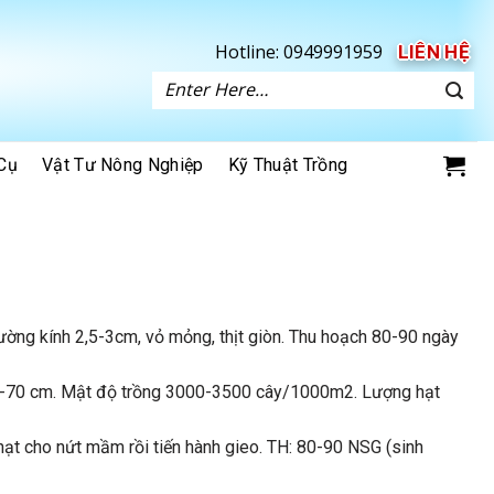
Hotline:
0949991959
LIÊN HỆ
Tìm
kiếm:
Cụ
Vật Tư Nông Nghiệp
Kỹ Thuật Trồng
đường kính 2,5-3cm, vỏ mỏng, thịt giòn. Thu hoạch 80-90 ngày
60-70 cm. Mật độ trồng 3000-3500 cây/1000m2. Lượng hạt
hạt cho nứt mầm rồi tiến hành gieo. TH: 80-90 NSG (sinh