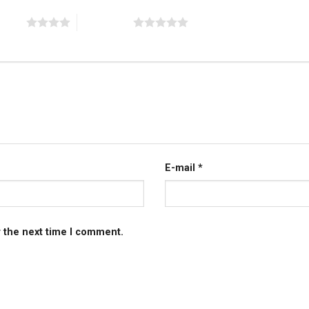
 stars
5 of 5 stars
E-mail
*
r the next time I comment.