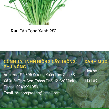
Rau Cần Cọng Xanh 282
CÔNG TY TNHH GIỐNG CÂY TRỒNG
DANH MỤC
PHÚ NÔNG
Liên hệ
Address: Số 895 Đường Xuân Thới Sơn 38,
Tin Tức
Xã Xuân Thới Sơn, Thành Phố Hồ Chí Minh
Phone: 0949991959
Email: phunongseeds@gmail.com