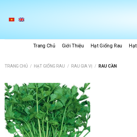
Skip
to
content
Trang Chủ
Giới Thiệu
Hạt Giống Rau
Hạt
TRANG CHỦ
/
HẠT GIỐNG RAU
/
RAU GIA VỊ
/
RAU CẦN