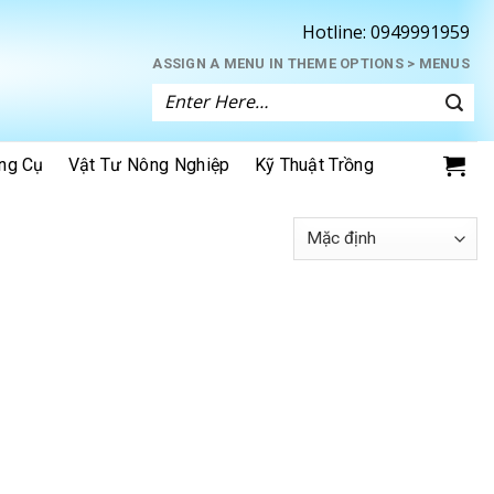
Hotline:
0949991959
ASSIGN A MENU IN THEME OPTIONS > MENUS
Tìm
kiếm:
ng Cụ
Vật Tư Nông Nghiệp
Kỹ Thuật Trồng