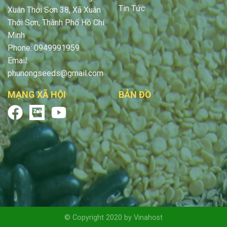
Tin Tức
Xuân Thới Sơn 38, Xã Xuân
Thới Sơn, Thành Phố Hồ Chí
Minh
Phone: 0949991959
Email:
phunongseeds@gmail.com
MẠNG XÃ HỘI
BẢN ĐỒ
© Copyright 2020 by Vinahost