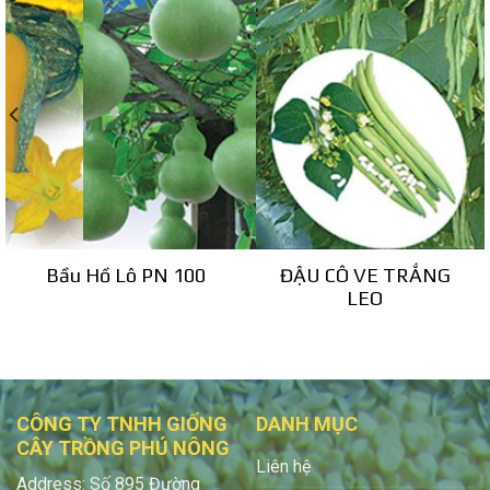
Bầu Hồ Lô PN 100
ĐẬU CÔ VE TRẮNG
LEO
CÔNG TY TNHH GIỐNG
DANH MỤC
CÂY TRỒNG PHÚ NÔNG
Liên hệ
Address: Số 895 Đường