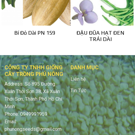
Bí Đỏ Dài PN 159
ĐẬU ĐŨA HẠT ĐEN
TRÁI DÀI
CÔNG TY TNHH GIỐNG
DANH MỤC
CÂY TRỒNG PHÚ NÔNG
Liên hệ
Address: Số 895 Đường
Tin Tức
Xuân Thới Sơn 38, Xã Xuân
Thới Sơn, Thành Phố Hồ Chí
Minh
Phone: 0949991959
Email:
phunongseeds@gmail.com