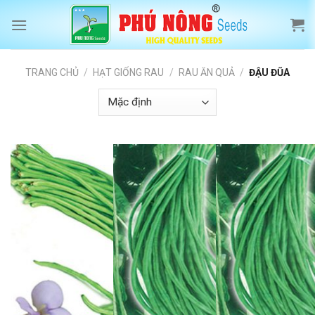
Skip
to
content
TRANG CHỦ
/
HẠT GIỐNG RAU
/
RAU ĂN QUẢ
/
ĐẬU ĐŨA