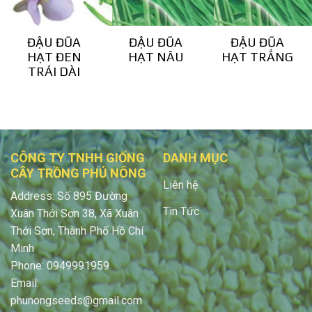
ĐẬU ĐŨA
ĐẬU ĐŨA
ĐẬU ĐŨA
HẠT ĐEN
HẠT NÂU
HẠT TRẮNG
TRÁI DÀI
CÔNG TY TNHH GIỐNG
DANH MỤC
CÂY TRỒNG PHÚ NÔNG
Liên hệ
Address: Số 895 Đường
Tin Tức
Xuân Thới Sơn 38, Xã Xuân
Thới Sơn, Thành Phố Hồ Chí
Minh
Phone: 0949991959
Email:
phunongseeds@gmail.com