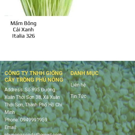
Mầm Bông
Cải Xanh
Italia 326
CÔNG TY TNHH GIỐNG
DANH MỤC
CÂY TRỒNG PHÚ NÔNG
Liên hệ
Address: Số 895 Đường
Tin Tức
Xuân Thới Sơn 38, Xã Xuân
Thới Sơn, Thành Phố Hồ Chí
Minh
Phone: 0949991959
Email:
phunongseeds@gmail.com