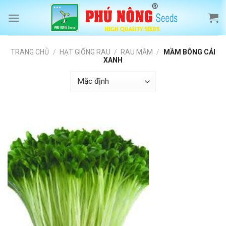
Skip
to
content
TRANG CHỦ
/
HẠT GIỐNG RAU
/
RAU MẦM
/
MẦM BÔNG CẢI
XANH