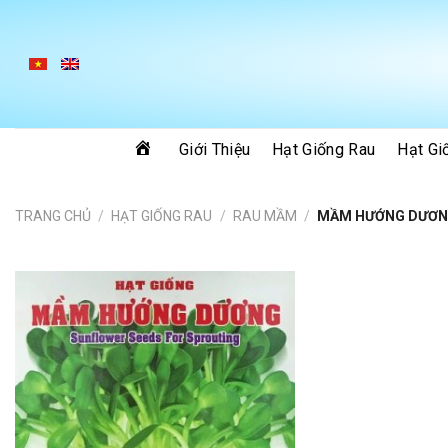
Skip
to
content
Giới Thiệu
Hạt Giống Rau
Hạt Gi
TRANG CHỦ
/
HẠT GIỐNG RAU
/
RAU MẦM
/
MẦM HƯỚNG DƯƠ