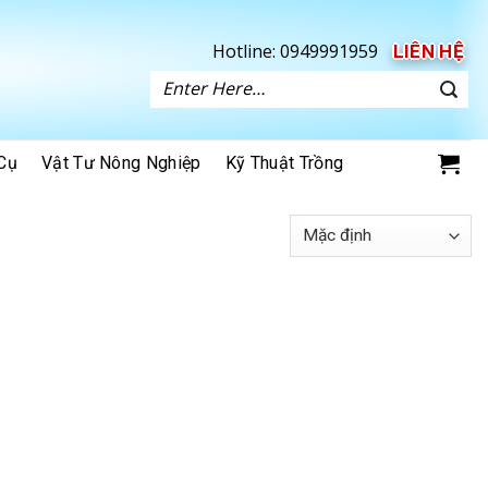
Hotline:
0949991959
LIÊN HỆ
Tìm
kiếm:
Cụ
Vật Tư Nông Nghiệp
Kỹ Thuật Trồng