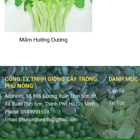
Mầm Hướng Dương
CÔNG TY TNHH GIỐNG CÂY TRỒNG
DANH MỤC
PHÚ NÔNG
Liên hệ
Address: Số 895 Đường Xuân Thới Sơn 38,
Tin Tức
Xã Xuân Thới Sơn, Thành Phố Hồ Chí Minh
Phone: 0949991959
Email: phunongseeds@gmail.com