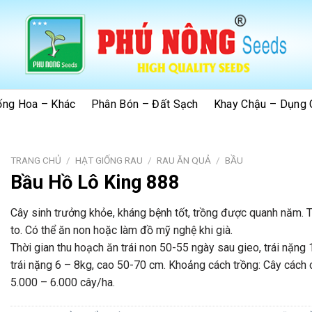
ống Hoa – Khác
Phân Bón – Đất Sạch
Khay Chậu – Dụng 
TRANG CHỦ
/
HẠT GIỐNG RAU
/
RAU ĂN QUẢ
/
BẦU
Bầu Hồ Lô King 888
Cây sinh trưởng khỏe, kháng bệnh tốt, trồng được quanh năm. Trá
to. Có thể ăn non hoặc làm đồ mỹ nghệ khi già.
Thời gian thu hoạch ăn trái non 50-55 ngày sau gieo, trái nặng
trái nặng 6 – 8kg, cao 50-70 cm. Khoảng cách trồng: Cây cách
5.000 – 6.000 cây/ha.