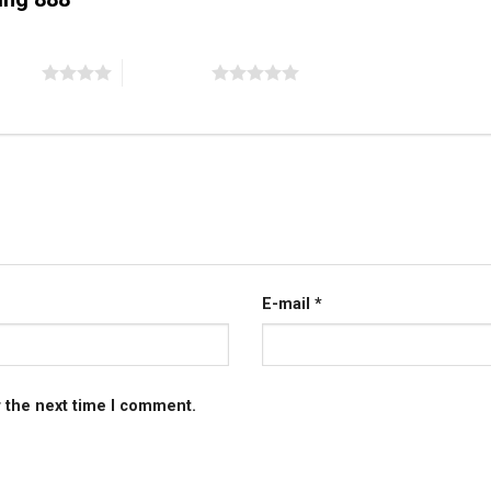
 stars
5 of 5 stars
E-mail
*
r the next time I comment.