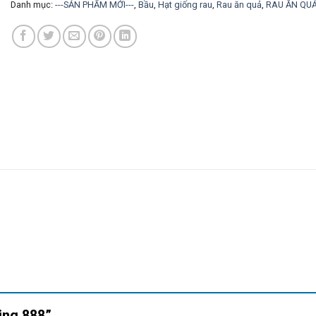
Danh mục:
---SẢN PHẨM MỚI---
,
Bầu
,
Hạt giống rau
,
Rau ăn quả
,
RAU ĂN QU
King 888”