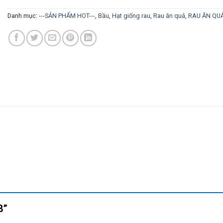
Danh mục:
---SẢN PHẨM HOT---
,
Bầu
,
Hạt giống rau
,
Rau ăn quả
,
RAU ĂN QU
68”