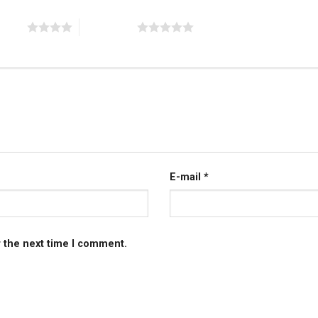
 stars
5 of 5 stars
E-mail
*
r the next time I comment.