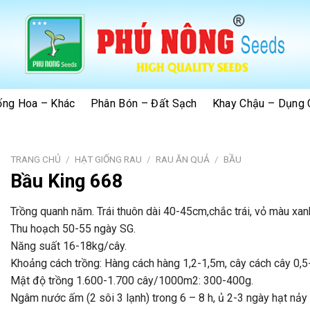
ống Hoa – Khác
Phân Bón – Đất Sạch
Khay Chậu – Dụng 
TRANG CHỦ
/
HẠT GIỐNG RAU
/
RAU ĂN QUẢ
/
BẦU
Bầu King 668
Trồng quanh năm. Trái thuôn dài 40-45cm,chắc trái, vỏ màu xanh
Thu hoạch 50-55 ngày SG.
Năng suất 16-18kg/cây.
Khoảng cách trồng: Hàng cách hàng 1,2-1,5m, cây cách cây 0,5-
Mật độ trồng 1.600-1.700 cây/1000m2: 300-400g.
Ngâm nước ấm (2 sôi 3 lạnh) trong 6 – 8 h, ủ 2-3 ngày hạt nảy