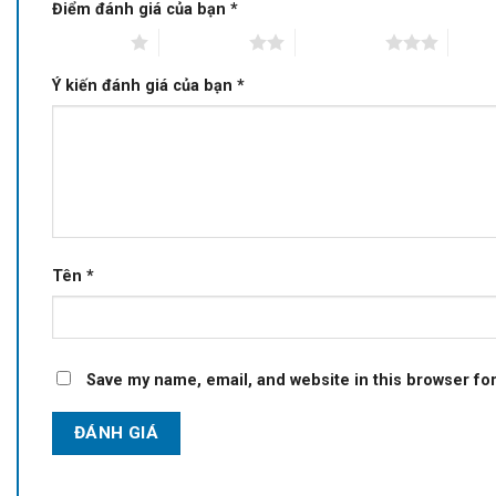
Điểm đánh giá của bạn
*
1 of 5 stars
2 of 5 stars
3 of 5 stars
4 of 5
Ý kiến đánh giá của bạn
*
Tên
*
Save my name, email, and website in this browser fo