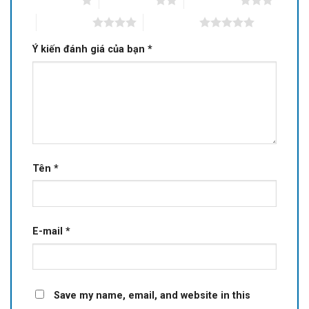
1 of 5 stars
2 of 5 stars
3 of 5 stars
4 of 5 stars
5 of 5 stars
Ý kiến đánh giá của bạn
*
Tên
*
E-mail
*
Save my name, email, and website in this