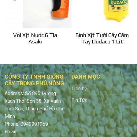
Vòi Xịt Nước 6 Tia
Bình Xịt Tưới Cây Cầm
Asaki
Tay Dudaco 1 Lít
CÔNG TY TNHH GIỐNG
DANH MỤC
CÂY TRỒNG PHÚ NÔNG
Liên hệ
Address: Số 895 Đường
Tin Tức
Xuân Thới Sơn 38, Xã Xuân
Thới Sơn, Thành Phố Hồ Chí
Minh
Phone: 0949991959
Email: