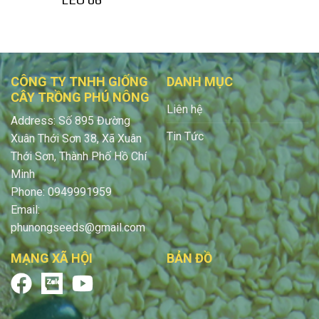
CÔNG TY TNHH GIỐNG
DANH MỤC
CÂY TRỒNG PHÚ NÔNG
Liên hệ
Address: Số 895 Đường
Tin Tức
Xuân Thới Sơn 38, Xã Xuân
Thới Sơn, Thành Phố Hồ Chí
Minh
Phone: 0949991959
Email:
phunongseeds@gmail.com
MẠNG XÃ HỘI
BẢN ĐỒ