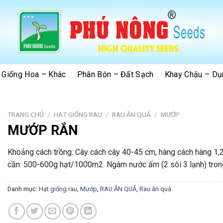
 Giống Hoa – Khác
Phân Bón – Đất Sạch
Khay Chậu – Dụ
TRANG CHỦ
/
HẠT GIỐNG RAU
/
RAU ĂN QUẢ
/
MƯỚP
MƯỚP RẮN
Khoảng cách trồng: Cây cách cây 40-45 cm, hàng cách hàng 1,
cần: 500-600g hạt/1000m2. Ngâm nước ấm (2 sôi 3 lạnh) trong
Danh mục:
Hạt giống rau
,
Mướp
,
RAU ĂN QUẢ
,
Rau ăn quả