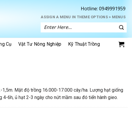
Hotline:
0949991959
ASSIGN A MENU IN THEME OPTIONS > MENUS
Tìm
kiếm:
ng Cụ
Vật Tư Nông Nghiệp
Kỹ Thuật Trồng
2-1,5m. Mật độ trồng 16.000-17.000 cây/ha. Lượng hạt giống
 4-6h, ủ hạt 2-3 ngày cho nứt mầm sau đó tiến hành gieo.