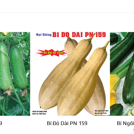
9
Bí Đỏ Dài PN 159
Bí Ngồ