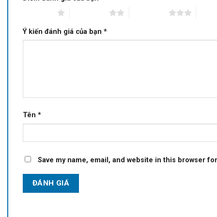
1 of 5 stars
2 of 5 stars
3 of 5 stars
4 of 5
Ý kiến đánh giá của bạn
*
Tên
*
Save my name, email, and website in this browser fo