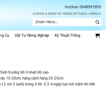
Hotline:
0949991959
ASSIGN A MENU IN THEME OPTIONS > MENUS
Tìm
kiếm:
ng Cụ
Vật Tư Nông Nghiệp
Kỹ Thuật Trồng
inh trưởng tốt ở nhiệt độ cao.
 cây 15-20cm, hàng cách hàng 20-25cm.
 sôi 3 lạnh) trong 4-6h. Ủ 3-4 ngày hạt nứt mầm thì tiến