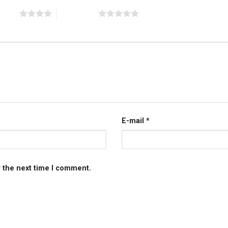
 stars
5 of 5 stars
E-mail
*
r the next time I comment.