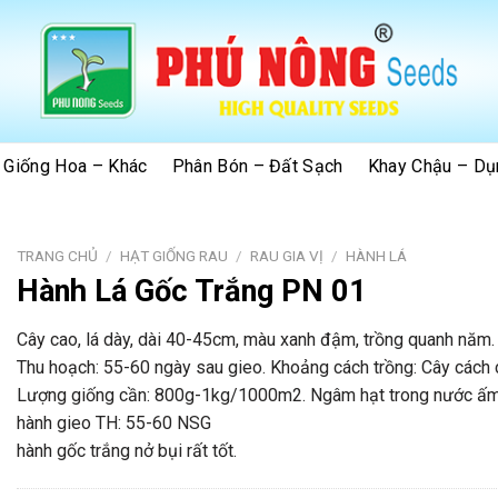
 Giống Hoa – Khác
Phân Bón – Đất Sạch
Khay Chậu – Dụ
TRANG CHỦ
/
HẠT GIỐNG RAU
/
RAU GIA VỊ
/
HÀNH LÁ
Hành Lá Gốc Trắng PN 01
Cây cao, lá dày, dài 40-45cm, màu xanh đậm, trồng quanh năm. S
Thu hoạch: 55-60 ngày sau gieo. Khoảng cách trồng: Cây cách
Lượng giống cần: 800g-1kg/1000m2. Ngâm hạt trong nước ấm ( 2
hành gieo TH: 55-60 NSG
hành gốc trắng nở bụi rất tốt.