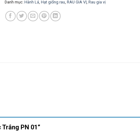
Danh mục:
Hành Lá
,
Hạt giống rau
,
RAU GIA VỊ
,
Rau gia vị
ốc Trắng PN 01”