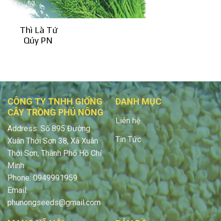
Thì Là Tứ
Qúy PN
CÔNG TY TNHH GIỐNG
DANH MỤC
CÂY TRỒNG PHÚ NÔNG
Liên hệ
Address: Số 895 Đường
Tin Tức
Xuân Thới Sơn 38, Xã Xuân
Thới Sơn, Thành Phố Hồ Chí
Minh
Phone: 0949991959
Email:
phunongseeds@gmail.com