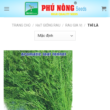
Skip
to
content
TRANG CHỦ
/
HẠT GIỐNG RAU
/
RAU GIA VỊ
/
THÌ LÀ