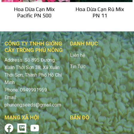
Hoa Dừa Cạn Mix
Hoa Dừa Cạn Rũ Mix
Pacific PN 500
PN 11
CÔNG TY TNHH GIỐNG
DANH MỤC
CÂY TRỒNG PHÚ NÔNG
Liên hệ
Address: Số 895 Đường
Tin Tức
Xuân Thới Sơn 38, Xã Xuân
Thới Sơn, Thành Phố Hồ Chí
Minh
Phone: 0949991959
Email:
phunongseeds@gmail.com
MẠNG XÃ HỘI
BẢN ĐỒ