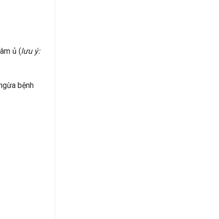
gâm ủ (
lưu ý:
 ngừa bệnh