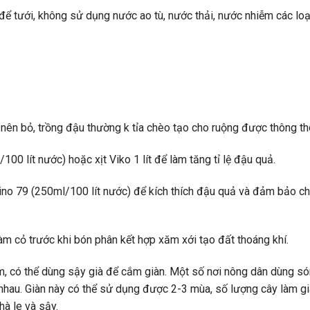
 tưới, không sử dụng nước ao tù, nước thải, nước nhiễm các loại
 – nên bỏ, trồng đậu thường k tỉa chèo tạo cho ruộng được thông t
100 lít nước) hoặc xịt Viko 1 lít để làm tăng tỉ lệ đậu quả.
Vino 79 (250ml/100 lít nước) để kích thích đậu quả và đảm bảo c
àm cỏ trước khi bón phân kết hợp xăm xới tạo đất thoáng khí.
-3m, có thể dùng sậy già để cắm giàn. Một số nơi nông dân dùng s
h nhau. Giàn này có thể sử dụng được 2-3 mùa, số lượng cây làm gi
hà le và sậy.