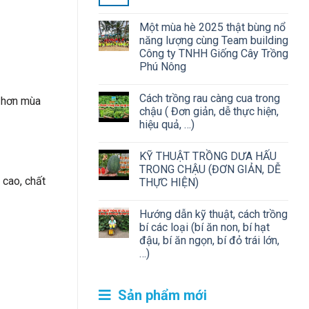
Một mùa hè 2025 thật bùng nổ
năng lượng cùng Team building
Công ty TNHH Giống Cây Trồng
Phú Nông
Cách trồng rau càng cua trong
g hơn mùa
chậu ( Đơn giản, dễ thực hiện,
hiệu quả, …)
KỸ THUẬT TRỒNG DƯA HẤU
TRONG CHẬU (ĐƠN GIẢN, DỄ
 cao, chất
THỰC HIỆN)
Hướng dẫn kỹ thuật, cách trồng
bí các loại (bí ăn non, bí hạt
đậu, bí ăn ngọn, bí đỏ trái lớn,
…)
Sản phẩm mới