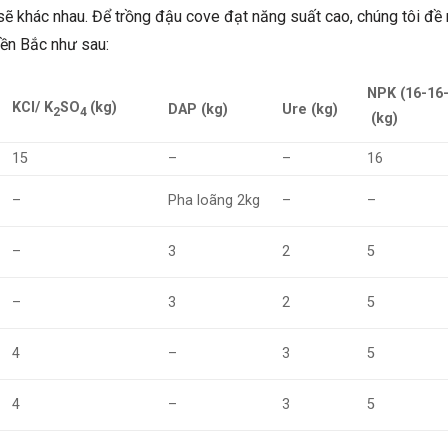
sẽ khác nhau. Để trồng đậu cove đạt năng suất cao, chúng tôi đề
ền Bắc như sau:
NPK (16-16-
KCl/ K
SO
(kg)
DAP (kg)
Ure (kg)
2
4
(kg)
15
–
–
16
–
Pha loãng 2kg
–
–
–
3
2
5
–
3
2
5
4
–
3
5
4
–
3
5