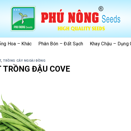
ống Hoa – Khác
Phân Bón – Đất Sạch
Khay Chậu – Dụng 
T
,
TRỒNG CÂY NGOÀI ĐỒNG
T TRỒNG ĐẬU COVE