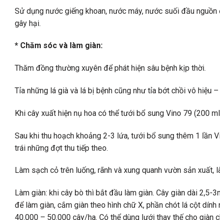
Sử dụng nước giếng khoan, nước máy, nước suối đầu nguồn để
gây hại.
* Chăm sóc và làm giàn:
Thăm đồng thường xuyên để phát hiện sâu bệnh kịp thời.
Tỉa những lá già và lá bị bệnh cũng như tỉa bớt chồi vô hiệu
Khi cây xuất hiện nụ hoa có thể tưới bổ sung Vino 79 (200 ml/
Sau khi thu hoạch khoảng 2-3 lứa, tưới bổ sung thêm 1 lần 
trái những đợt thu tiếp theo.
Làm sạch cỏ trên luống, rãnh và xung quanh vườn sản xuất, l
Làm giàn: khi cây bò thì bắt đầu làm giàn. Cây giàn dài 2,5
để làm giàn, cắm giàn theo hình chữ X, phần chót lá cột dín
40.000 – 50.000 cây/ha. Có thể dùng lưới thay thế cho giàn c