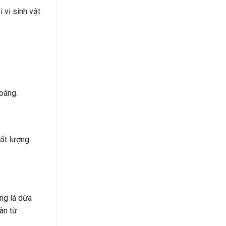
 vi sinh vật
hoáng.
hất lượng
óng lá dừa
àn từ