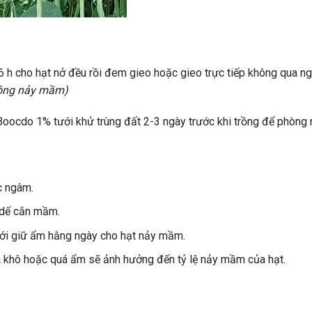
6 h cho hạt nở đều rồi đem gieo hoặc gieo trực tiếp không qua n
không nảy mầm)
 Boocdo 1% tưới khử trùng đất 2-3 ngày trước khi trồng để phòng
c ngâm.
 dế cắn mầm.
ưới giữ ẩm hằng ngày cho hạt nảy mầm.
á khô hoặc quá ẩm sẽ ảnh hưởng đến tỷ lệ nảy mầm của hạt.