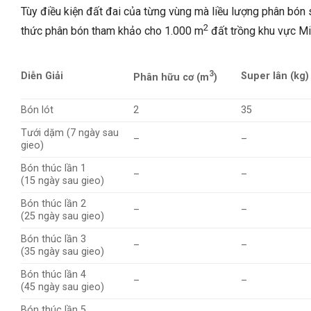
Tùy điều kiện đất đai của từng vùng mà liều lượng phân bón 
2
thức phân bón tham khảo cho 1.000 m
đất trồng khu vực Mi
3
Diễn Giải
Super lân (kg)
Phân hữu cơ (m
)
Bón lót
2
35
Tưới dặm (7 ngày sau
–
–
gieo)
Bón thúc lần 1
–
–
(15 ngày sau gieo)
Bón thúc lần 2
–
–
(25 ngày sau gieo)
Bón thúc lần 3
–
–
(35 ngày sau gieo)
Bón thúc lần 4
–
–
(45 ngày sau gieo)
Bón thúc lần 5