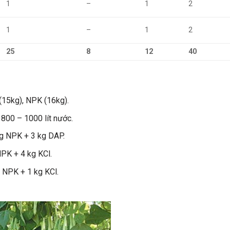
1
–
1
2
1
–
1
2
25
8
12
40
 (15kg), NPK (16kg).
800 – 1000 lít nước.
 kg NPK + 3 kg DAP.
 NPK + 4 kg KCl.
g NPK + 1 kg KCl.