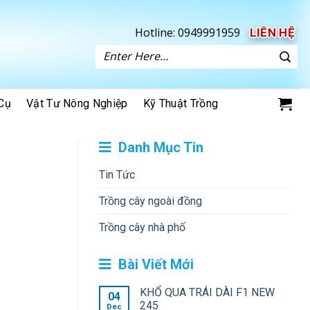
Hotline:
0949991959
LIÊN HỆ
Tìm
kiếm:
Cụ
Vật Tư Nông Nghiệp
Kỹ Thuật Trồng
Danh Mục Tin
Tin Tức
Trồng cây ngoài đồng
Trồng cây nhà phố
Bài Viết Mới
KHỔ QUA TRÁI DÀI F1 NEW
04
245
Dec